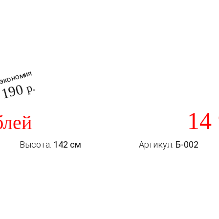
экономия
 190
р.
14
блей
Высота:
142 см
Артикул:
Б-002