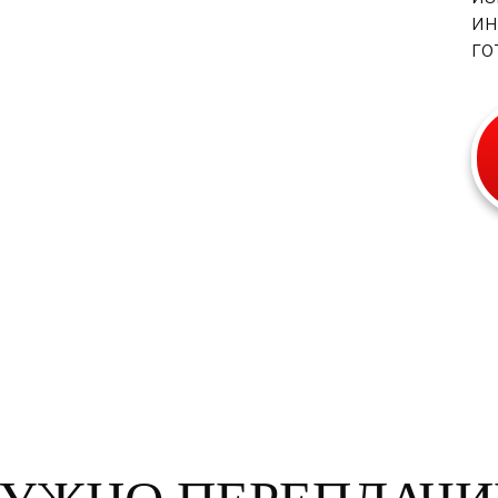
ин
го