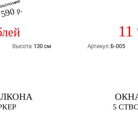
экономия
 590
р.
11
блей
Высота:
130 см
Артикул:
Б-005
АЛКОНА
ОКН
РКЕР
5 СТВ