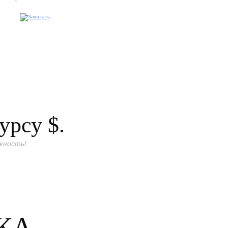
курсу
$.
жность!
КА