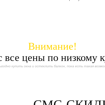
Внимание!
 все цены по низкому 
ыгодно купить окна и остеклить балкон, пока есть такая возмо
СМС-СКИД